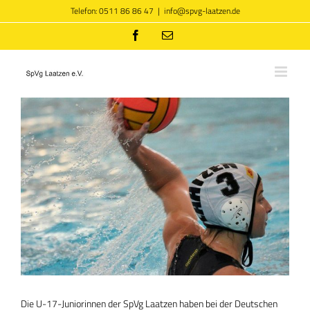
Zum
Telefon: 0511 86 86 47
|
info@spvg-laatzen.de
Inhalt
springen
Facebook
E-
Mail
Zeige
grösseres
Bild
Die U-17-Juniorinnen der SpVg Laatzen haben bei der Deutschen