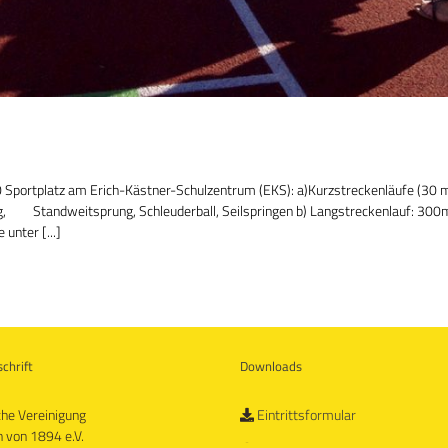
 Sportplatz am Erich-Kästner-Schulzentrum (EKS): a)Kurzstreckenläufe (30 
g, Standweitsprung, Schleuderball, Seilspringen b) Langstreckenlauf: 300m a
unter [...]
chrift
Downloads
che Vereinigung
Eintrittsformular
 von 1894 e.V.