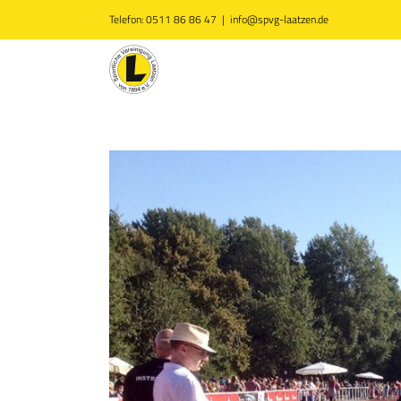
Zum
Telefon: 0511 86 86 47
|
info@spvg-laatzen.de
Inhalt
springen