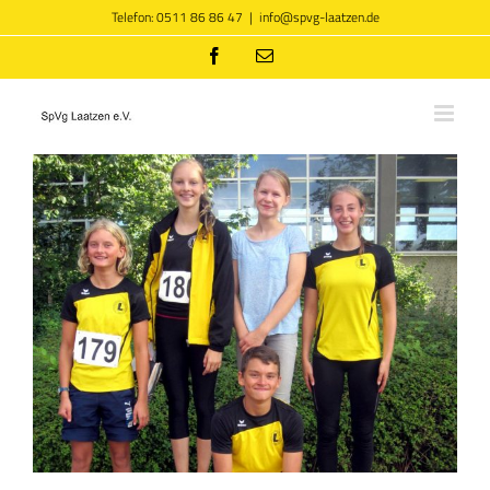
Zum
Telefon: 0511 86 86 47
|
info@spvg-laatzen.de
Inhalt
springen
Facebook
E-
Mail
Zeige
grösseres
Bild