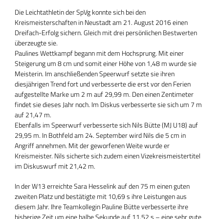
Die Leichtathletin der SpVg konnte sich bei den
Kreismeisterschaften in Neustadt am 21. August 2016 einen
Dreifach-Erfolg sichern. Gleich mit drei persönlichen Bestwerten
überzeugte sie.
Paulines Wettkampf begann mit dem Hochsprung. Mit einer
Steigerung um 8 cm und somit einer Höhe von 1,48 m wurde sie
Meisterin. Im anschließenden Speerwurf setzte sie ihren
diesjährigen Trend fort und verbesserte die erst vor den Ferien
aufgestellte Marke um 2 m auf 29,99 m. Den einen Zentimeter
findet sie dieses Jahr noch. Im Diskus verbesserte sie sich um 7 m
auf 21,47 m.
Ebenfalls im Speerwurf verbesserte sich Nils Bütte (MJ U18) auf
29,95 m. In Bothfeld am 24. September wird Nils die 5 cm in
Angriff annehmen. Mit der geworfenen Weite wurde er
Kreismeister. Nils sicherte sich zudem einen Vizekreismeistertitel
im Diskuswurf mit 21,42 m.
In der W13 erreichte Sara Hesselink auf den 75 m einen guten
zweiten Platz und bestätigte mit 10,69 s ihre Leistungen aus
diesem Jahr. Ihre Teamkollegin Pauline Bütte verbesserte ihre
bisherige Zeit um eine halbe Sekunde auf 11,52 s – eine sehr gute