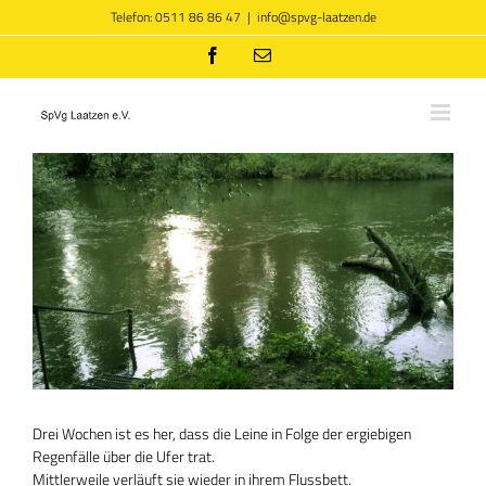
Zum
Telefon: 0511 86 86 47
|
info@spvg-laatzen.de
Inhalt
springen
Facebook
E-
Mail
Zeige
grösseres
Bild
Drei Wochen ist es her, dass die Leine in Folge der ergiebigen
Regenfälle über die Ufer trat.
Mittlerweile verläuft sie wieder in ihrem Flussbett.