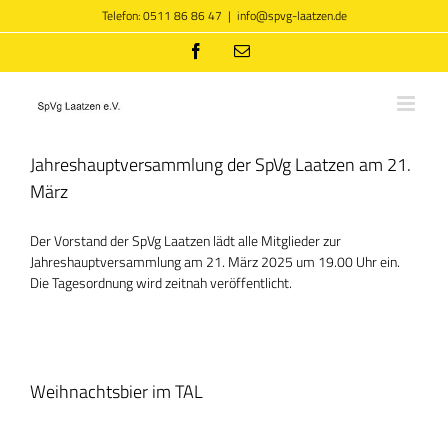
Zum
Telefon: 0511 86 86 47
|
info@spvg-laatzen.de
Inhalt
springen
Facebook
E-
Mail
Jahreshauptversammlung der SpVg Laatzen am 21.
März
Der Vorstand der SpVg Laatzen lädt alle Mitglieder zur
Jahreshauptversammlung am 21. März 2025 um 19.00 Uhr ein.
Die Tagesordnung wird zeitnah veröffentlicht.
Weihnachtsbier im TAL