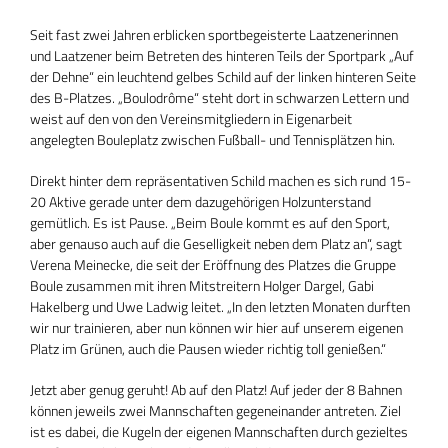
Seit fast zwei Jahren erblicken sportbegeisterte Laatzenerinnen
und Laatzener beim Betreten des hinteren Teils der Sportpark „Auf
der Dehne“ ein leuchtend gelbes Schild auf der linken hinteren Seite
des B-Platzes. „Boulodrôme“ steht dort in schwarzen Lettern und
weist auf den von den Vereinsmitgliedern in Eigenarbeit
angelegten Bouleplatz zwischen Fußball- und Tennisplätzen hin.
Direkt hinter dem repräsentativen Schild machen es sich rund 15-
20 Aktive gerade unter dem dazugehörigen Holzunterstand
gemütlich. Es ist Pause. „Beim Boule kommt es auf den Sport,
aber genauso auch auf die Geselligkeit neben dem Platz an“, sagt
Verena Meinecke, die seit der Eröffnung des Platzes die Gruppe
Boule zusammen mit ihren Mitstreitern Holger Dargel, Gabi
Hakelberg und Uwe Ladwig leitet. „In den letzten Monaten durften
wir nur trainieren, aber nun können wir hier auf unserem eigenen
Platz im Grünen, auch die Pausen wieder richtig toll genießen.“
Jetzt aber genug geruht! Ab auf den Platz! Auf jeder der 8 Bahnen
können jeweils zwei Mannschaften gegeneinander antreten. Ziel
ist es dabei, die Kugeln der eigenen Mannschaften durch gezieltes