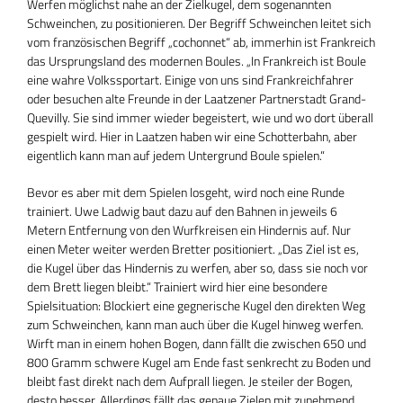
Werfen möglichst nahe an der Zielkugel, dem sogenannten
Schweinchen, zu positionieren. Der Begriff Schweinchen leitet sich
vom französischen Begriff „cochonnet“ ab, immerhin ist Frankreich
das Ursprungsland des modernen Boules. „In Frankreich ist Boule
eine wahre Volkssportart. Einige von uns sind Frankreichfahrer
oder besuchen alte Freunde in der Laatzener Partnerstadt Grand-
Quevilly. Sie sind immer wieder begeistert, wie und wo dort überall
gespielt wird. Hier in Laatzen haben wir eine Schotterbahn, aber
eigentlich kann man auf jedem Untergrund Boule spielen.“
Bevor es aber mit dem Spielen losgeht, wird noch eine Runde
trainiert. Uwe Ladwig baut dazu auf den Bahnen in jeweils 6
Metern Entfernung von den Wurfkreisen ein Hindernis auf. Nur
einen Meter weiter werden Bretter positioniert. „Das Ziel ist es,
die Kugel über das Hindernis zu werfen, aber so, dass sie noch vor
dem Brett liegen bleibt.“ Trainiert wird hier eine besondere
Spielsituation: Blockiert eine gegnerische Kugel den direkten Weg
zum Schweinchen, kann man auch über die Kugel hinweg werfen.
Wirft man in einem hohen Bogen, dann fällt die zwischen 650 und
800 Gramm schwere Kugel am Ende fast senkrecht zu Boden und
bleibt fast direkt nach dem Aufprall liegen. Je steiler der Bogen,
desto besser. Allerdings fällt das genaue Zielen mit zunehmend