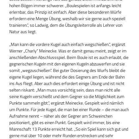
hohen Bögen immer schwerer. „Boulespielen ist anfangs leicht
erlernbar, das Prinzip ist einfach. Aber diese besonderen Würfe
erfordern eine Menge Übung, weshalb wir sie gerne auch speziell
trainieren.“, so Ladwig, dem die Übungsleiterrolle als Lehrer von
Natur aus liegt.
„Man kann die vordere Kugel auch einfach wegschießen.“, ergänzt
Werner „Charly“ Meinecke. Was er damit genau meint, zeigt er im
anschließenden Abschlussspiel. Beim Boule ist es auch erlaubt, die
gegnerischen Kugeln mit den eigenen Kugeln abzuwerfen und sie
somit „wegzuschießen“. Bei guter Dosierung des Wurfs bleibt die
eigene Kugel liegen, während die des Gegners am Ende der Bahn
ins Aus fliegt. Aber auch dies erfordert einige Übung und ist nicht
selten riskant: „Man muss vorsichtig sein, dass man nicht alle
seine Kugeln verschießt und dem Gegner so die Möglichkeit zum
Punkte sammeln gibt.“, ergänzt Meinecke. Gespielt wird nämlich
um Punkte. Für jede Kugel, die man bei einer Runde – die man auch
Aufnahme nennt – näher als der Gegner am Schweinchen
positioniert, gibt es einen Punkt. Gespielt wird immer, bis eine
Mannschaft 13 Punkte erreicht hat. „So ein Spiel kann sich gut und
gerne mal über 10 oder mehr Runden erstrecken und sehr