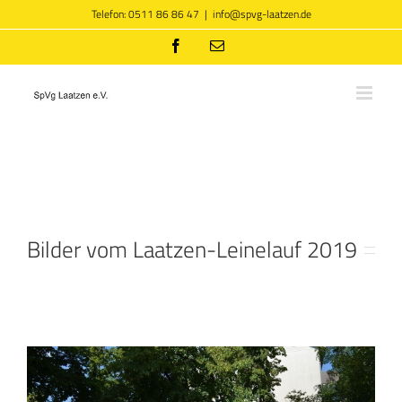
Zum
Telefon: 0511 86 86 47
|
info@spvg-laatzen.de
Inhalt
springen
Facebook
E-
Mail
Bilder vom Laatzen-Leinelauf 2019