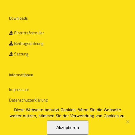
Downloads
Eintrittsformular
Beitragsordnung
Satzung
Informationen
Impressum
Datenschutzerklärung
Diese Webseite benutzt Cookies. Wenn Sie die Webseite
weiter nutzen, stimmen Sie der Verwendung von Cookies zu.
Sportliche Vereinigung Laatzen von 1894 e.V. | Gestaltung
Leinetal Medien
|
Akzeptieren
Webdesign
arapixel | Lebensraum Internet.