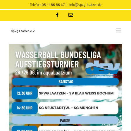
Zum
Telefon: 0511 86 86 47
|
info@spvg-laatzen.de
Inhalt
springen
Facebook
E-
Mail
Zeige
grösseres
Bild